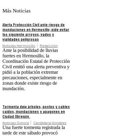
Más Noticias
Alerta Protección Civil ante riesgo de
inundaciones en Hermosillo; pide evitar
los siguiente arroyos, vados y
vialidades peligrosas
Noticias Hermosillo
Redacción
Ante la posibilidad de lluvias
fuertes en Hermosillo, la
Coordinación Estatal de Protección
Civil emitió una alerta preventiva y
pidió a la población extremar
precauciones, especialmente en
zonas donde existe riesgo de
inundación.
Tormenta deja árboles, postes y cables
caídos, inundaciones y apagones en
Ciudad Obregón
Noticias Sonora
Candelaria González
Una fuerte tormenta registrada la
tarde de este sábado provocó