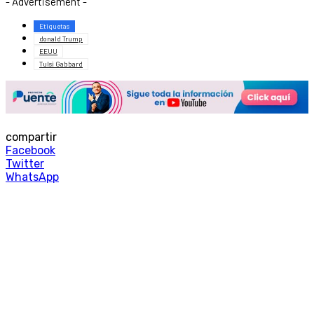
- Advertisement -
Etiquetas
donald Trump
EEUU
Tulsi Gabbard
compartir
Facebook
Twitter
WhatsApp