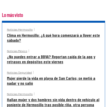
Lo más visto
Noticias Hermosillo
Clima en Hermosillo: ¿A qué hora comenzará a llover este
sábado?
Noticias México
¿No puedes entrar a BBVA? Reportan caída de la app y
retrasos en depósitos este viernes
Noticias Seguridad
Mujer pierde la vida en playa de San Carlos; se metió a
nadar y no salió
Noticias Hermosillo
Hallan mujer y dos hombres sin vida dentro de vehículo al
poniente de Hermosillo tras posible riña, otra persona