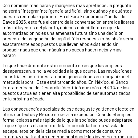
Con nóminas más caras y márgenes más apretados, la pregunta
no será si integrar inteligencia artificial, sino cuándo y a cuántos
puestos reemplaza primero. En el Foro Económico Mundial de
Davos 2025, esto fue el centro de la conversación entre los líderes
más influyentes del planeta, quienes coincidieron en que la
automatización no es una amenaza futura sino una decisión
presente de asignación de capital. Y la respuesta más obvia serán
exactamente esos puestos que llevan años existiendo sin
producir nada que una máquina no pueda hacer mejor y más
barato.
Lo que hace diferente este momento no es que los empleos
desaparezcan, sino la velocidad a la que ocurre. Las revoluciones
industriales anteriores tardaron generaciones en reorganizar el
mercado laboral. Esta está tardando años. En México, el Banco
Interamericano de Desarrollo identificó que más del 40% de los
puestos actuales tienen alta probabilidad de ser automatizados
en la próxima década.
Las consecuencias sociales de ese desajuste ya tienen efecto en
otros contextos y México no será la excepción. Cuando el empleo
formal colapsa más rápido de lo que la sociedad puede adaptarse,
lo que sigue es el aumento de la informalidad como válvula de
escape, erosión de la clase media como motor de consumo
interno, y una fractura generacional donde los jóvenes entran a un