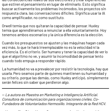
que estiren el pensamiento en lugar de eliminarlo. Esto significa
buscar activamente los problemas incómodos, los proyectos sin
respuesta clara, las conversaciones difíciles. Significa usar la IA
como amplificador, no como sustituto.
Orwell temía que nos quitaran la capacidad de pensar. Huxley
temía que aprendiéramos a renunciar a ella voluntariamente. Hoy
tenemos ambos escenarios y la única diferencia es la elección.
Cuando los presupuestos se ajusten y las máquinas hagan cada
vez más, lo que te hará irreemplazable no es la velocidad ni la
eficiencia. Es el criterio. Ser humano y tener la capacidad de ver lo
que el algoritmo no ve, y asumir la incomodidad de pensar lento
cuando todo empuja a responder rápido.
La humanidad no va a prevalecer por resistir la tecnología, hay que
usarla. Pero seamos parte de quienes mantienen su humanidad y
su criterio, porque las demás, como Huxley anticipó, simplemente
serán felices sin saber que perdieron algo.
—
La autora es Maestra en Marketing e Inteligencia Artificial.
Consultora de comunicación para organizaciones civiles. Co-
Fundadora de Voluntariados Hermosillo. Integrante de la Red HCV.