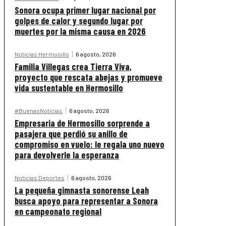
Sonora ocupa primer lugar nacional por
golpes de calor y segundo lugar por
muertes por la misma causa en 2026
Noticias Hermosillo
6 agosto, 2026
Familia Villegas crea Tierra Viva,
proyecto que rescata abejas y promueve
vida sustentable en Hermosillo
#BuenasNoticias
6 agosto, 2026
Empresaria de Hermosillo sorprende a
pasajera que perdió su anillo de
compromiso en vuelo: le regala uno nuevo
para devolverle la esperanza
Noticias Deportes
6 agosto, 2026
La pequeña gimnasta sonorense Leah
busca apoyo para representar a Sonora
en campeonato regional