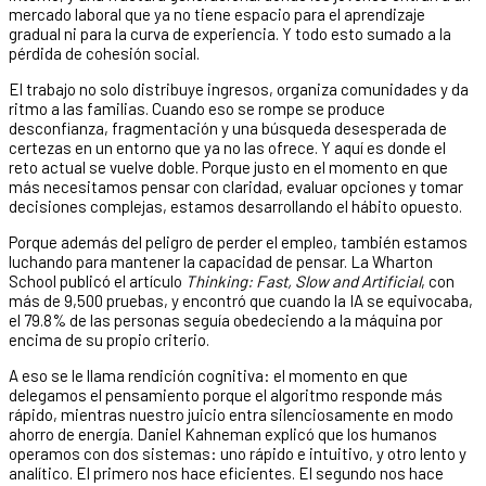
mercado laboral que ya no tiene espacio para el aprendizaje
gradual ni para la curva de experiencia. Y todo esto sumado a la
pérdida de cohesión social.
El trabajo no solo distribuye ingresos, organiza comunidades y da
ritmo a las familias. Cuando eso se rompe se produce
desconfianza, fragmentación y una búsqueda desesperada de
certezas en un entorno que ya no las ofrece. Y aquí es donde el
reto actual se vuelve doble. Porque justo en el momento en que
más necesitamos pensar con claridad, evaluar opciones y tomar
decisiones complejas, estamos desarrollando el hábito opuesto.
Porque además del peligro de perder el empleo, también estamos
luchando para mantener la capacidad de pensar. La Wharton
School publicó el artículo
Thinking: Fast, Slow and Artificial
, con
más de 9,500 pruebas, y encontró que cuando la IA se equivocaba,
el 79.8% de las personas seguía obedeciendo a la máquina por
encima de su propio criterio.
A eso se le llama rendición cognitiva: el momento en que
delegamos el pensamiento porque el algoritmo responde más
rápido, mientras nuestro juicio entra silenciosamente en modo
ahorro de energía. Daniel Kahneman explicó que los humanos
operamos con dos sistemas: uno rápido e intuitivo, y otro lento y
analítico. El primero nos hace eficientes. El segundo nos hace