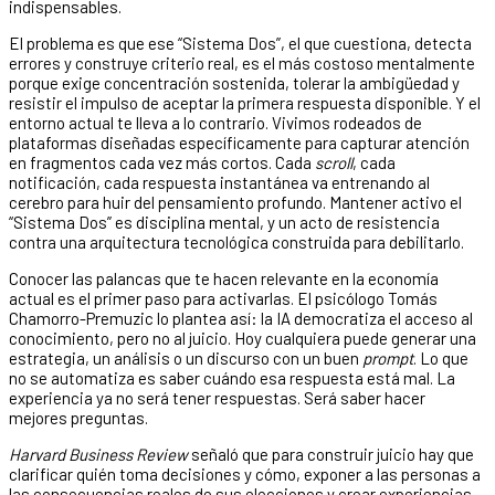
indispensables.
El problema es que ese “Sistema Dos”, el que cuestiona, detecta
errores y construye criterio real, es el más costoso mentalmente
porque exige concentración sostenida, tolerar la ambigüedad y
resistir el impulso de aceptar la primera respuesta disponible. Y el
entorno actual te lleva a lo contrario. Vivimos rodeados de
plataformas diseñadas específicamente para capturar atención
en fragmentos cada vez más cortos. Cada
scroll
, cada
notificación, cada respuesta instantánea va entrenando al
cerebro para huir del pensamiento profundo. Mantener activo el
“Sistema Dos” es disciplina mental, y un acto de resistencia
contra una arquitectura tecnológica construida para debilitarlo.
Conocer las palancas que te hacen relevante en la economía
actual es el primer paso para activarlas. El psicólogo Tomás
Chamorro-Premuzic lo plantea así: la IA democratiza el acceso al
conocimiento, pero no al juicio. Hoy cualquiera puede generar una
estrategia, un análisis o un discurso con un buen
prompt
. Lo que
no se automatiza es saber cuándo esa respuesta está mal. La
experiencia ya no será tener respuestas. Será saber hacer
mejores preguntas.
Harvard Business Review
señaló que para construir juicio hay que
clarificar quién toma decisiones y cómo, exponer a las personas a
las consecuencias reales de sus elecciones y crear experiencias