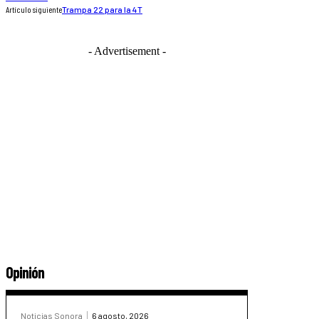
Artículo siguiente
Trampa 22 para la 4T
- Advertisement -
Opinión
Noticias Sonora
6 agosto, 2026