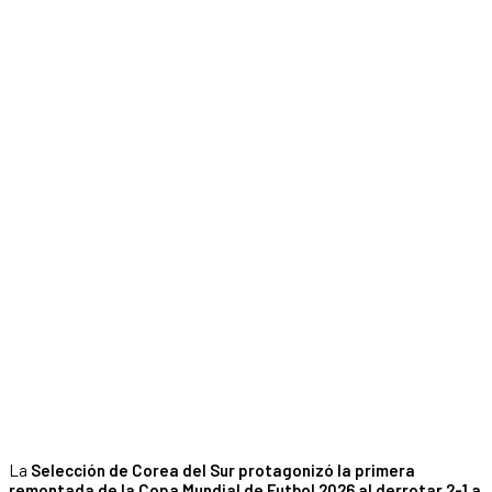
La
Selección de Corea del Sur protagonizó la primera
remontada de la Copa Mundial de Futbol 2026 al derrotar 2-1 a