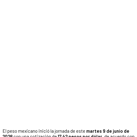
El peso mexicano inició la jornada de este
martes 9 de junio de
2026
con una cotización de
17.42 pesos por dólar
, de acuerdo con