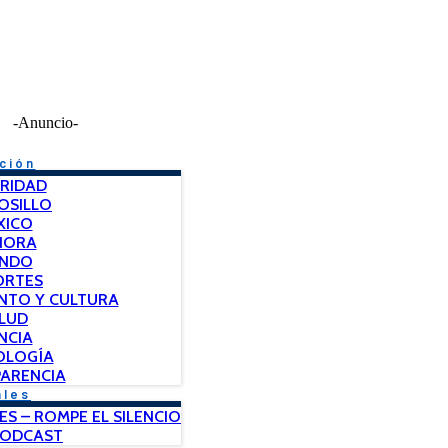
-Anuncio-
ción
RIDAD
OSILLO
XICO
NORA
NDO
ORTES
NTO Y CULTURA
LUD
NCIA
OLOGÍA
ARENCIA
ales
ES – ROMPE EL SILENCIO
PODCAST