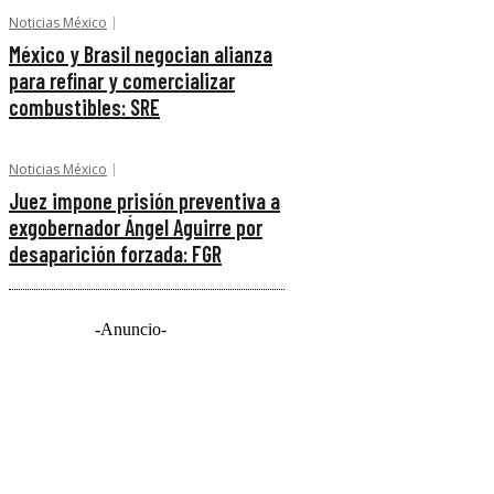
Noticias México
México y Brasil negocian alianza
para refinar y comercializar
combustibles: SRE
Noticias México
Juez impone prisión preventiva a
exgobernador Ángel Aguirre por
desaparición forzada: FGR
-Anuncio-