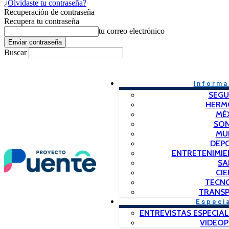
¿Olvidaste tu contraseña?
Recuperación de contraseña
Recupera tu contraseña
tu correo electrónico
Buscar
Informa
SEGU
HERM
MÉ
SO
MU
DEP
ENTRETENIMIE
SA
CIE
TECN
TRANSP
Especi
ENTREVISTAS ESPECIAL
VIDEO