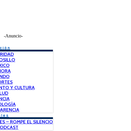
-Anuncio-
ción
RIDAD
OSILLO
XICO
NORA
NDO
ORTES
NTO Y CULTURA
LUD
NCIA
OLOGÍA
ARENCIA
ales
ES – ROMPE EL SILENCIO
PODCAST