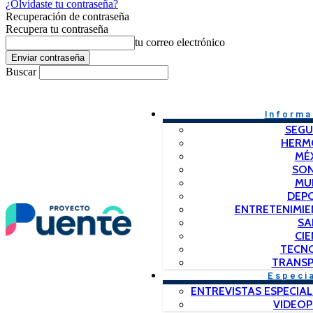
¿Olvidaste tu contraseña?
Recuperación de contraseña
Recupera tu contraseña
tu correo electrónico
Buscar
Informa
SEGU
HERM
MÉ
SO
MU
DEP
ENTRETENIMIE
SA
CIE
TECN
TRANSP
Especi
ENTREVISTAS ESPECIAL
VIDEO