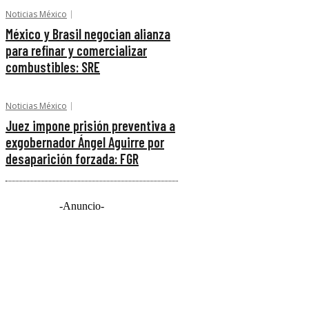
Noticias México
México y Brasil negocian alianza
para refinar y comercializar
combustibles: SRE
Noticias México
Juez impone prisión preventiva a
exgobernador Ángel Aguirre por
desaparición forzada: FGR
-Anuncio-