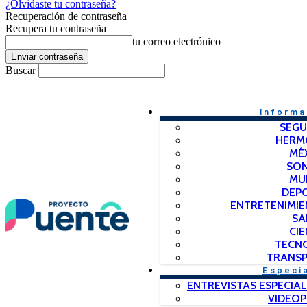
¿Olvidaste tu contraseña?
Recuperación de contraseña
Recupera tu contraseña
tu correo electrónico
Buscar
Informa
SEGU
HERM
MÉ
SO
MU
DEP
ENTRETENIMIE
SA
CIE
TECN
TRANSP
Especi
ENTREVISTAS ESPECIAL
VIDEO