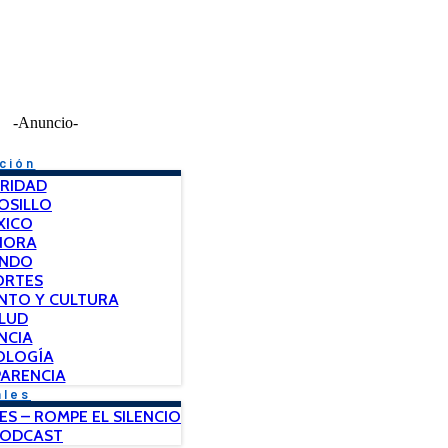
-Anuncio-
ción
RIDAD
OSILLO
XICO
NORA
NDO
ORTES
NTO Y CULTURA
LUD
NCIA
OLOGÍA
ARENCIA
ales
ES – ROMPE EL SILENCIO
PODCAST