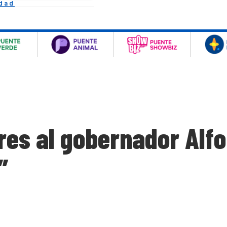
idad
res al gobernador Alf
”