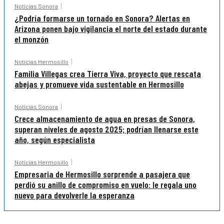
Noticias Sonora
¿Podría formarse un tornado en Sonora? Alertas en
Arizona ponen bajo vigilancia el norte del estado durante
el monzón
Noticias Hermosillo
Familia Villegas crea Tierra Viva, proyecto que rescata
abejas y promueve vida sustentable en Hermosillo
Noticias Sonora
Crece almacenamiento de agua en presas de Sonora,
superan niveles de agosto 2025; podrían llenarse este
año, según especialista
Noticias Hermosillo
Empresaria de Hermosillo sorprende a pasajera que
perdió su anillo de compromiso en vuelo: le regala uno
nuevo para devolverle la esperanza