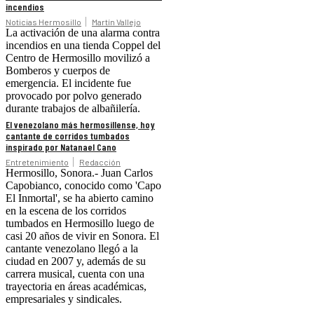
incendios
Noticias Hermosillo
Martín Vallejo
La activación de una alarma contra
incendios en una tienda Coppel del
Centro de Hermosillo movilizó a
Bomberos y cuerpos de
emergencia. El incidente fue
provocado por polvo generado
durante trabajos de albañilería.
El venezolano más hermosillense, hoy
cantante de corridos tumbados
inspirado por Natanael Cano
Entretenimiento
Redacción
Hermosillo, Sonora.- Juan Carlos
Capobianco, conocido como 'Capo
El Inmortal', se ha abierto camino
en la escena de los corridos
tumbados en Hermosillo luego de
casi 20 años de vivir en Sonora. El
cantante venezolano llegó a la
ciudad en 2007 y, además de su
carrera musical, cuenta con una
trayectoria en áreas académicas,
empresariales y sindicales.