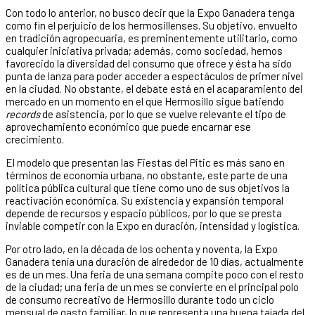
Con todo lo anterior, no busco decir que la Expo Ganadera tenga
como fin el perjuicio de los hermosillenses. Su objetivo, envuelto
en tradición agropecuaria, es preminentemente utilitario, como
cualquier iniciativa privada; además, como sociedad, hemos
favorecido la diversidad del consumo que ofrece y ésta ha sido
punta de lanza para poder acceder a espectáculos de primer nivel
en la ciudad. No obstante, el debate está en el acaparamiento del
mercado en un momento en el que Hermosillo sigue batiendo
records
de asistencia, por lo que se vuelve relevante el tipo de
aprovechamiento económico que puede encarnar ese
crecimiento.
El modelo que presentan las Fiestas del Pitic es más sano en
términos de economía urbana, no obstante, este parte de una
política pública cultural que tiene como uno de sus objetivos la
reactivación económica. Su existencia y expansión temporal
depende de recursos y espacio públicos, por lo que se presta
inviable competir con la Expo en duración, intensidad y logística.
Por otro lado, en la década de los ochenta y noventa, la Expo
Ganadera tenía una duración de alrededor de 10 días, actualmente
es de un mes. Una feria de una semana compite poco con el resto
de la ciudad; una feria de un mes se convierte en el principal polo
de consumo recreativo de Hermosillo durante todo un ciclo
mensual de gasto familiar, lo que representa una buena tajada del