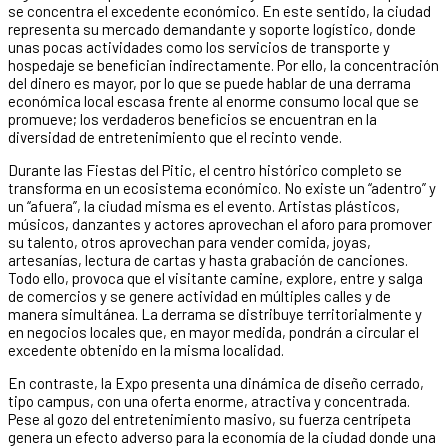
se concentra el excedente económico. En este sentido, la ciudad
representa su mercado demandante y soporte logístico, donde
unas pocas actividades como los servicios de transporte y
hospedaje se benefician indirectamente. Por ello, la concentración
del dinero es mayor, por lo que se puede hablar de una derrama
económica local escasa frente al enorme consumo local que se
promueve; los verdaderos beneficios se encuentran en la
diversidad de entretenimiento que el recinto vende.
Durante las Fiestas del Pitic, el centro histórico completo se
transforma en un ecosistema económico. No existe un “adentro” y
un “afuera”, la ciudad misma es el evento. Artistas plásticos,
músicos, danzantes y actores aprovechan el aforo para promover
su talento, otros aprovechan para vender comida, joyas,
artesanías, lectura de cartas y hasta grabación de canciones.
Todo ello, provoca que el visitante camine, explore, entre y salga
de comercios y se genere actividad en múltiples calles y de
manera simultánea. La derrama se distribuye territorialmente y
en negocios locales que, en mayor medida, pondrán a circular el
excedente obtenido en la misma localidad.
En contraste, la Expo presenta una dinámica de diseño cerrado,
tipo campus, con una oferta enorme, atractiva y concentrada.
Pese al gozo del entretenimiento masivo, su fuerza centrípeta
genera un efecto adverso para la economía de la ciudad donde una