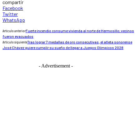
compartir
Facebook
Twitter
WhatsApp
Artículo anterior
Fuerte incendio consume vivienda al norte de Hermosillo; vecinos
fueron evacuados
Artículo siguiente
Tras lograr 7 medallas de oro consecutivas, el atleta sonorense
José Chávez quiere cumplir su sueño de llegar a Juegos Olímpicos 2028
- Advertisement -