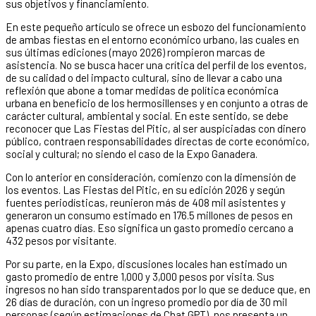
sus objetivos y financiamiento.
En este pequeño artículo se ofrece un esbozo del funcionamiento
de ambas fiestas en el entorno económico urbano, las cuales en
sus últimas ediciones (mayo 2026) rompieron marcas de
asistencia. No se busca hacer una crítica del perfil de los eventos,
de su calidad o del impacto cultural, sino de llevar a cabo una
reflexión que abone a tomar medidas de política económica
urbana en beneficio de los hermosillenses y en conjunto a otras de
carácter cultural, ambiental y social. En este sentido, se debe
reconocer que Las Fiestas del Pitic, al ser auspiciadas con dinero
público, contraen responsabilidades directas de corte económico,
social y cultural; no siendo el caso de la Expo Ganadera.
Con lo anterior en consideración, comienzo con la dimensión de
los eventos. Las Fiestas del Pitic, en su edición 2026 y según
fuentes periodísticas, reunieron más de 408 mil asistentes y
generaron un consumo estimado en 176.5 millones de pesos en
apenas cuatro días. Eso significa un gasto promedio cercano a
432 pesos por visitante.
Por su parte, en la Expo, discusiones locales han estimado un
gasto promedio de entre 1,000 y 3,000 pesos por visita. Sus
ingresos no han sido transparentados por lo que se deduce que, en
26 días de duración, con un ingreso promedio por día de 30 mil
personas (según estimaciones de Chat GPT), nos presenta un