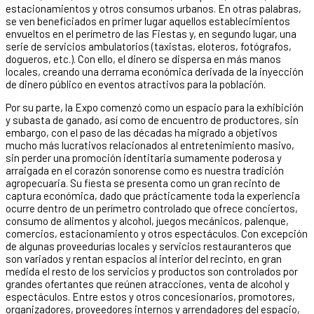
estacionamientos y otros consumos urbanos. En otras palabras,
se ven beneficiados en primer lugar aquellos establecimientos
envueltos en el perímetro de las Fiestas y, en segundo lugar, una
serie de servicios ambulatorios (taxistas, eloteros, fotógrafos,
dogueros, etc.). Con ello, el dinero se dispersa en más manos
locales, creando una derrama económica derivada de la inyección
de dinero público en eventos atractivos para la población.
Por su parte, la Expo comenzó como un espacio para la exhibición
y subasta de ganado, así como de encuentro de productores, sin
embargo, con el paso de las décadas ha migrado a objetivos
mucho más lucrativos relacionados al entretenimiento masivo,
sin perder una promoción identitaria sumamente poderosa y
arraigada en el corazón sonorense como es nuestra tradición
agropecuaria. Su fiesta se presenta como un gran recinto de
captura económica, dado que prácticamente toda la experiencia
ocurre dentro de un perímetro controlado que ofrece conciertos,
consumo de alimentos y alcohol, juegos mecánicos, palenque,
comercios, estacionamiento y otros espectáculos. Con excepción
de algunas proveedurías locales y servicios restauranteros que
son variados y rentan espacios al interior del recinto, en gran
medida el resto de los servicios y productos son controlados por
grandes ofertantes que reúnen atracciones, venta de alcohol y
espectáculos. Entre estos y otros concesionarios, promotores,
organizadores, proveedores internos y arrendadores del espacio,