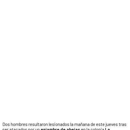
Dos hombres resultaron lesionados la mañana de este jueves tras
ser atacados por un
enjambre de abejas
en la colonia
La