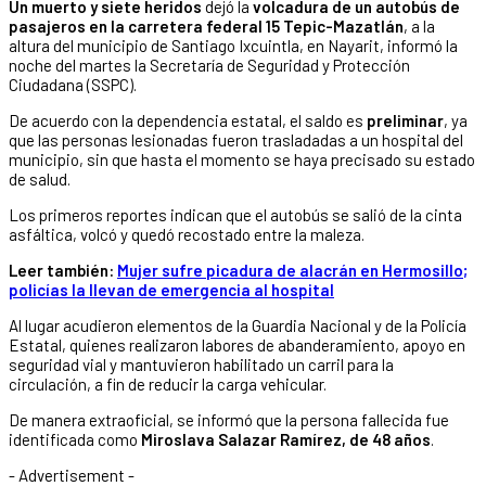
Un muerto y siete heridos
dejó la
volcadura de un autobús de
pasajeros en la carretera federal 15 Tepic-Mazatlán
, a la
altura del municipio de Santiago Ixcuintla, en Nayarit, informó la
noche del martes la Secretaría de Seguridad y Protección
Ciudadana (SSPC).
De acuerdo con la dependencia estatal, el saldo es
preliminar
, ya
que las personas lesionadas fueron trasladadas a un hospital del
municipio, sin que hasta el momento se haya precisado su estado
de salud.
Los primeros reportes indican que el autobús se salió de la cinta
asfáltica, volcó y quedó recostado entre la maleza.
Leer también:
Mujer sufre picadura de alacrán en Hermosillo;
policías la llevan de emergencia al hospital
Al lugar acudieron elementos de la Guardia Nacional y de la Policía
Estatal, quienes realizaron labores de abanderamiento, apoyo en
seguridad vial y mantuvieron habilitado un carril para la
circulación, a fin de reducir la carga vehicular.
De manera extraoficial, se informó que la persona fallecida fue
identificada como
Miroslava Salazar Ramírez, de 48 años
.
- Advertisement -