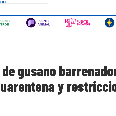
idad
 de gusano barrenador
cuarentena y restricc