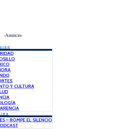
-Anuncio-
ción
RIDAD
OSILLO
XICO
NORA
NDO
ORTES
NTO Y CULTURA
LUD
NCIA
OLOGÍA
ARENCIA
ales
ES – ROMPE EL SILENCIO
PODCAST