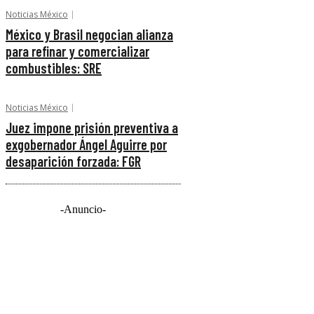
Noticias México
México y Brasil negocian alianza
para refinar y comercializar
combustibles: SRE
Noticias México
Juez impone prisión preventiva a
exgobernador Ángel Aguirre por
desaparición forzada: FGR
-Anuncio-