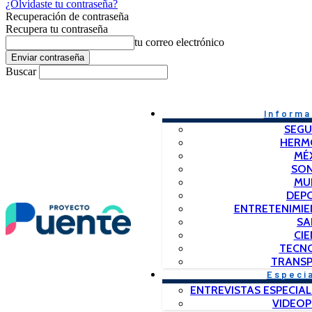
¿Olvidaste tu contraseña?
Recuperación de contraseña
Recupera tu contraseña
tu correo electrónico
Buscar
Informa
SEGU
HERM
MÉ
SO
MU
DEP
ENTRETENIMIE
SA
CIE
TECN
TRANSP
Especi
ENTREVISTAS ESPECIAL
VIDEO