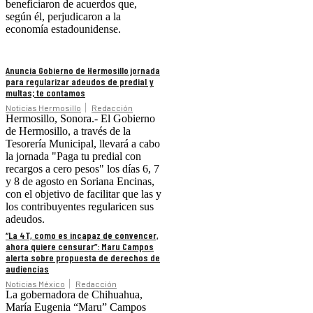
beneficiaron de acuerdos que,
según él, perjudicaron a la
economía estadounidense.
Anuncia Gobierno de Hermosillo jornada
para regularizar adeudos de predial y
multas; te contamos
Noticias Hermosillo
Redacción
Hermosillo, Sonora.- El Gobierno
de Hermosillo, a través de la
Tesorería Municipal, llevará a cabo
la jornada "Paga tu predial con
recargos a cero pesos" los días 6, 7
y 8 de agosto en Soriana Encinas,
con el objetivo de facilitar que las y
los contribuyentes regularicen sus
adeudos.
“La 4T, como es incapaz de convencer,
ahora quiere censurar”: Maru Campos
alerta sobre propuesta de derechos de
audiencias
Noticias México
Redacción
La gobernadora de Chihuahua,
María Eugenia “Maru” Campos