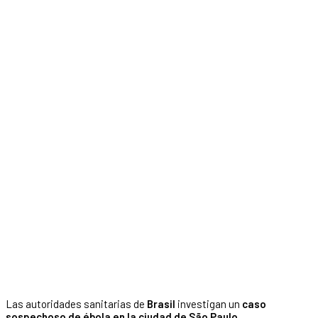
Las autoridades sanitarias de
Brasil
investigan un
caso
sospechoso de ébola en la ciudad de São Paulo
,