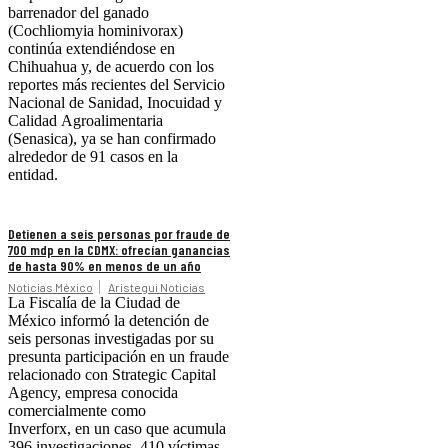
barrenador del ganado
(Cochliomyia hominivorax)
continúa extendiéndose en
Chihuahua y, de acuerdo con los
reportes más recientes del Servicio
Nacional de Sanidad, Inocuidad y
Calidad Agroalimentaria
(Senasica), ya se han confirmado
alrededor de 91 casos en la
entidad.
Detienen a seis personas por fraude de
700 mdp en la CDMX: ofrecían ganancias
de hasta 90% en menos de un año
Noticias México
Aristegui Noticias
La Fiscalía de la Ciudad de
México informó la detención de
seis personas investigadas por su
presunta participación en un fraude
relacionado con Strategic Capital
Agency, empresa conocida
comercialmente como
Inverforx, en un caso que acumula
396 investigaciones, 410 víctimas