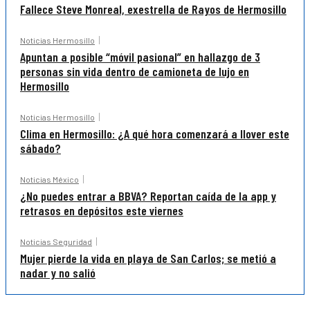
Fallece Steve Monreal, exestrella de Rayos de Hermosillo
Noticias Hermosillo
Apuntan a posible “móvil pasional” en hallazgo de 3
personas sin vida dentro de camioneta de lujo en
Hermosillo
Noticias Hermosillo
Clima en Hermosillo: ¿A qué hora comenzará a llover este
sábado?
Noticias México
¿No puedes entrar a BBVA? Reportan caída de la app y
retrasos en depósitos este viernes
Noticias Seguridad
Mujer pierde la vida en playa de San Carlos; se metió a
nadar y no salió