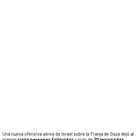
Una nueva ofensiva aérea de Israel sobre la Franja de Gaza dejó al
menos
siete personas fallecidas
y más de
20 lesionadas
,