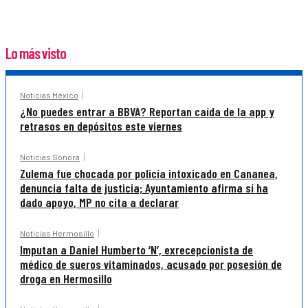
Lo más visto
Noticias México
¿No puedes entrar a BBVA? Reportan caída de la app y
retrasos en depósitos este viernes
Noticias Sonora
Zulema fue chocada por policía intoxicado en Cananea,
denuncia falta de justicia; Ayuntamiento afirma sí ha
dado apoyo, MP no cita a declarar
Noticias Hermosillo
Imputan a Daniel Humberto ‘N’, exrecepcionista de
médico de sueros vitaminados, acusado por posesión de
droga en Hermosillo