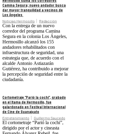
Hermosillo suma 155 corredores
Camina Segura; nuevo andador busca
dar mayor tranquilidad a vecinos de
Los Ángeles
Noticias Hermosillo
Redacción
Con la entrega de un nuevo
corredor del programa Camina
Segura en la colonia Los Ángeles,
Hermosillo alcanzó los 155
andadores rehabilitados con
infraestructura de seguridad, una
estrategia que, de acuerdo con el
alcalde Antonio Astiazarán
Gutiérrez, ha contribuido a mejorar
la percepción de seguridad entre la
ciudadanía.
Cortometraje “Parió la cochi”, grabado
en el Itama de Hermosillo, fue
galardonado en Festival Internacional
de Cine de Guanajuato
Entretenimiento
Guillermo Saucedo
El cortometraje “Parió la cochi”,
dirigido por el actor y cineasta
Fernando Álvarez Rebeil, fue