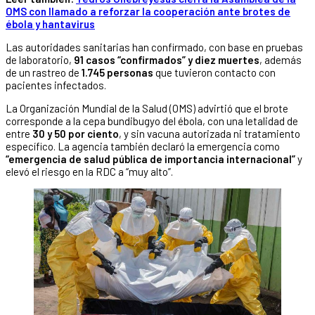
OMS con llamado a reforzar la cooperación ante brotes de
ébola y hantavirus
Las autoridades sanitarias han confirmado, con base en pruebas
de laboratorio,
91 casos “confirmados” y diez muertes
, además
de un rastreo de
1.745 personas
que tuvieron contacto con
pacientes infectados.
La Organización Mundial de la Salud (OMS) advirtió que el brote
corresponde a la cepa bundibugyo del ébola, con una letalidad de
entre
30 y 50 por ciento
, y sin vacuna autorizada ni tratamiento
específico. La agencia también declaró la emergencia como
“emergencia de salud pública de importancia internacional”
y
elevó el riesgo en la RDC a “muy alto”.