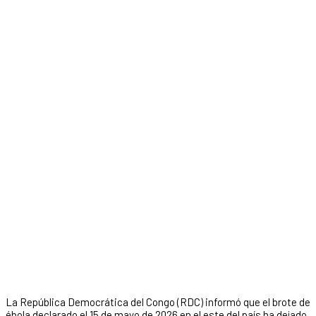
La República Democrática del Congo (RDC) informó que el brote de
ébola declarado el 15 de mayo de 2026 en el este del país ha dejado