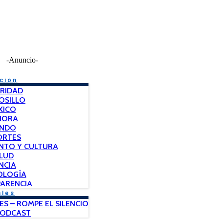
-Anuncio-
ción
RIDAD
OSILLO
XICO
NORA
NDO
ORTES
NTO Y CULTURA
LUD
NCIA
OLOGÍA
ARENCIA
ales
ES – ROMPE EL SILENCIO
PODCAST