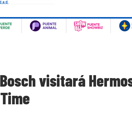
idad
Bosch visitará Hermos
 Time