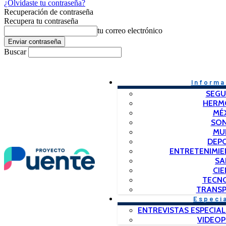
¿Olvidaste tu contraseña?
Recuperación de contraseña
Recupera tu contraseña
tu correo electrónico
Buscar
Informa
SEGU
HERM
MÉ
SO
MU
DEP
ENTRETENIMIE
SA
CIE
TECN
TRANSP
Especi
ENTREVISTAS ESPECIAL
VIDEO