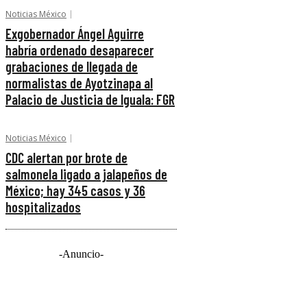
Noticias México
Exgobernador Ángel Aguirre
habría ordenado desaparecer
grabaciones de llegada de
normalistas de Ayotzinapa al
Palacio de Justicia de Iguala: FGR
Noticias México
CDC alertan por brote de
salmonela ligado a jalapeños de
México; hay 345 casos y 36
hospitalizados
-Anuncio-