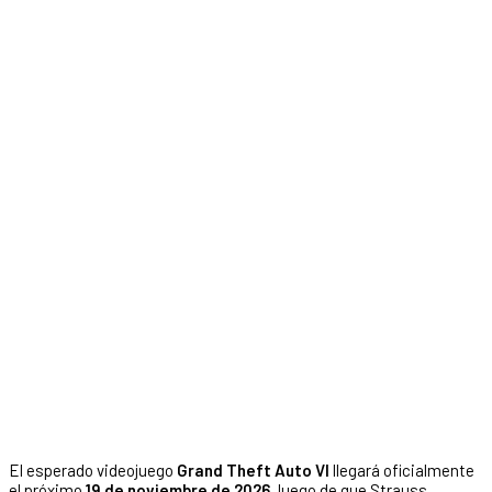
El esperado videojuego
Grand Theft Auto VI
llegará oficialmente
el próximo
19 de noviembre de 2026
, luego de que Strauss