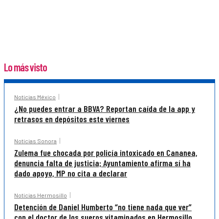
Lo más visto
Noticias México
¿No puedes entrar a BBVA? Reportan caída de la app y
retrasos en depósitos este viernes
Noticias Sonora
Zulema fue chocada por policía intoxicado en Cananea,
denuncia falta de justicia; Ayuntamiento afirma sí ha
dado apoyo, MP no cita a declarar
Noticias Hermosillo
Detención de Daniel Humberto “no tiene nada que ver”
con el doctor de los sueros vitaminados en Hermosillo,