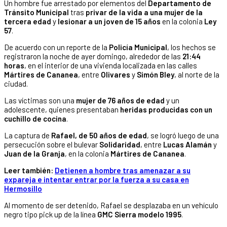
Un hombre fue arrestado por elementos del
Departamento de
Tránsito Municipal
tras
privar de la vida a una mujer de la
tercera edad
y
lesionar a un joven de 15 años
en la colonia
Ley
57
.
De acuerdo con un reporte de la
Policía Municipal
, los hechos se
registraron la noche de ayer domingo, alrededor de las
21:44
horas
, en el interior de una vivienda localizada en las calles
Mártires de Cananea
, entre
Olivares
y
Simón Bley
, al norte de la
ciudad.
Las víctimas son una
mujer de 76 años de edad
y un
adolescente, quienes presentaban
heridas producidas con un
cuchillo de cocina
.
La captura de
Rafael, de 50 años de edad
, se logró luego de una
persecución sobre el bulevar
Solidaridad
, entre
Lucas Alamán
y
Juan de la Granja
, en la colonia
Mártires de Cananea
.
Leer también:
Detienen a hombre tras amenazar a su
expareja e intentar entrar por la fuerza a su casa en
Hermosillo
Al momento de ser detenido, Rafael se desplazaba en un vehículo
negro tipo pick up de la línea
GMC Sierra modelo 1995
.