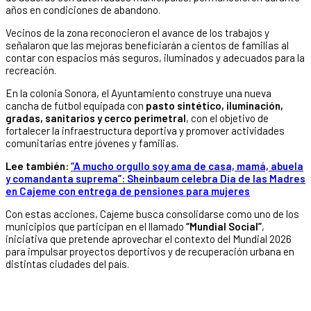
años en condiciones de abandono.
Vecinos de la zona reconocieron el avance de los trabajos y
señalaron que las mejoras beneficiarán a cientos de familias al
contar con espacios más seguros, iluminados y adecuados para la
recreación.
En la colonia Sonora, el Ayuntamiento construye una nueva
cancha de futbol equipada con
pasto sintético, iluminación,
gradas, sanitarios y cerco perimetral
, con el objetivo de
fortalecer la infraestructura deportiva y promover actividades
comunitarias entre jóvenes y familias.
Lee también:
“A mucho orgullo soy ama de casa, mamá, abuela
y comandanta suprema”: Sheinbaum celebra Día de las Madres
en Cajeme con entrega de pensiones para mujeres
Con estas acciones, Cajeme busca consolidarse como uno de los
municipios que participan en el llamado
“Mundial Social”
,
iniciativa que pretende aprovechar el contexto del Mundial 2026
para impulsar proyectos deportivos y de recuperación urbana en
distintas ciudades del país.