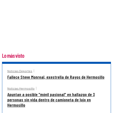
Lo más visto
Noticias Deportes
Fallece Steve Monreal, exestrella de Rayos de Hermosillo
Noticias Hermosillo
Apuntan a posible “móvil pasional” en hallazgo de 3
personas sin vida dentro de camioneta de lujo en
Hermosillo