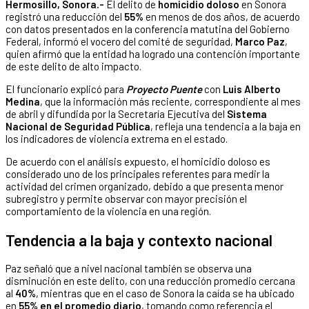
Hermosillo, Sonora.-
El delito de
homicidio doloso
en Sonora
registró una reducción del
55%
en menos de dos años, de acuerdo
con datos presentados en la conferencia matutina del Gobierno
Federal, informó el vocero del comité de seguridad,
Marco Paz
,
quien afirmó que la entidad ha logrado una contención importante
de este delito de alto impacto.
El funcionario explicó para
Proyecto Puente
con
Luis Alberto
Medina
, que la información más reciente, correspondiente al mes
de abril y difundida por la Secretaría Ejecutiva del
Sistema
Nacional de Seguridad Pública
, refleja una tendencia a la baja en
los indicadores de violencia extrema en el estado.
De acuerdo con el análisis expuesto, el homicidio doloso es
considerado uno de los principales referentes para medir la
actividad del crimen organizado, debido a que presenta menor
subregistro y permite observar con mayor precisión el
comportamiento de la violencia en una región.
Tendencia a la baja y contexto nacional
Paz señaló que a nivel nacional también se observa una
disminución en este delito, con una reducción promedio cercana
al
40%
, mientras que en el caso de Sonora la caída se ha ubicado
en
55% en el promedio diario
, tomando como referencia el