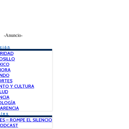
-Anuncio-
ción
RIDAD
OSILLO
XICO
NORA
NDO
ORTES
NTO Y CULTURA
LUD
NCIA
OLOGÍA
ARENCIA
ales
ES – ROMPE EL SILENCIO
PODCAST