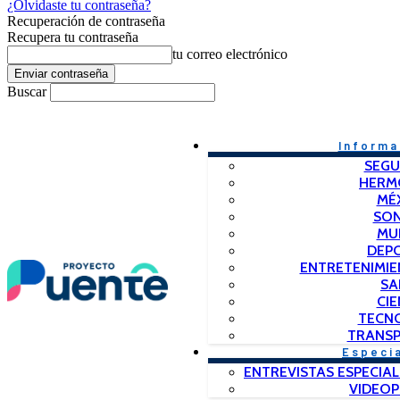
¿Olvidaste tu contraseña?
Recuperación de contraseña
Recupera tu contraseña
tu correo electrónico
Buscar
Informa
SEGU
HERM
MÉ
SO
MU
DEP
ENTRETENIMIE
SA
CIE
TECN
TRANSP
Especi
ENTREVISTAS ESPECIAL
VIDEO