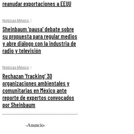
reanudar exportaciones a EEUU
Noticias México
Sheinbaum ‘pausa’ debate sobre
su propuesta para regular medios
y abre diálogo con la industria de
radio y televisión
Noticias México
Rechazan ‘fracking’ 30
organizaciones ambientales y
comunitarias en México ante
reporte de expertos convocados
por Sheinbaum
-Anuncio-