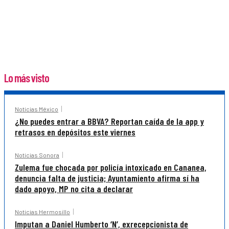
Lo más visto
Noticias México
¿No puedes entrar a BBVA? Reportan caída de la app y
retrasos en depósitos este viernes
Noticias Sonora
Zulema fue chocada por policía intoxicado en Cananea,
denuncia falta de justicia; Ayuntamiento afirma sí ha
dado apoyo, MP no cita a declarar
Noticias Hermosillo
Imputan a Daniel Humberto ‘N’, exrecepcionista de