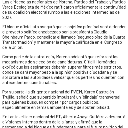
Las dirigencias nacionales de Morena, Partido del Trabajo y Partido
Verde Ecologista de México ratificaron oficialmente la continuidad
de su coalición electoral rumbo a las elecciones intermedias de
2027.
El bloque oficialista aseguró que el objetivo principal será defender
el proyecto político encabezado por la presidenta Claudia
Sheinbaum Pardo, consolidar el llamado “segundo piso de la Cuarta
Transformación” y mantener la mayoría calificada en el Congreso
de la Unión.
Como parte de la estrategia, Morena adelantó que reforzará los
mecanismos de selección de candidaturas. Citlalli Hernández
explicó que los aspirantes deberán superar filtros más estrictos,
donde se dará mayor peso a la opinión positiva ciudadana y se
solicitará a las autoridades validar que los perfiles no cuenten con
antecedentes cuestionables.
Por su parte, la dirigente nacional del PVEM, Karen Castrejón
Trujillo, señaló que su partido impulsará un “blindaje” transversal
para quienes busquen competir por cargos públicos,
especialmente en temas ambientales y de sostenibilidad.
En tanto, el líder nacional del PT, Alberto Anaya Gutiérrez, descartó
divisiones internas dentro de la alianza y afirmó que la
permanencia del bloque es fundamental para el futuro político del