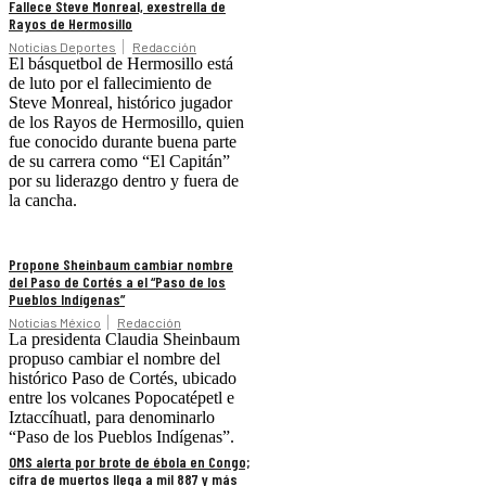
Fallece Steve Monreal, exestrella de
Rayos de Hermosillo
Noticias Deportes
Redacción
El básquetbol de Hermosillo está
de luto por el fallecimiento de
Steve Monreal, histórico jugador
de los Rayos de Hermosillo, quien
fue conocido durante buena parte
de su carrera como “El Capitán”
por su liderazgo dentro y fuera de
la cancha.
Propone Sheinbaum cambiar nombre
del Paso de Cortés a el “Paso de los
Pueblos Indígenas”
Noticias México
Redacción
La presidenta Claudia Sheinbaum
propuso cambiar el nombre del
histórico Paso de Cortés, ubicado
entre los volcanes Popocatépetl e
Iztaccíhuatl, para denominarlo
“Paso de los Pueblos Indígenas”.
OMS alerta por brote de ébola en Congo;
cifra de muertos llega a mil 887 y más