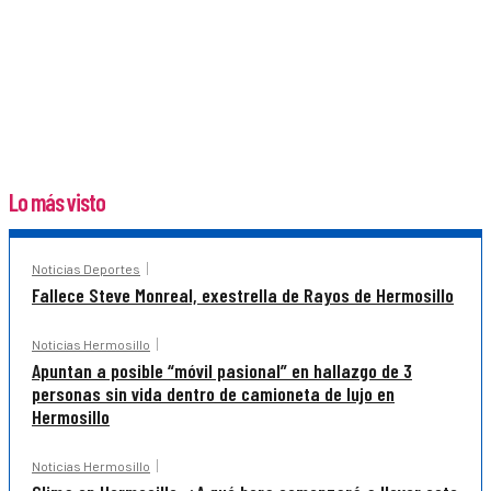
Lo más visto
Noticias Deportes
Fallece Steve Monreal, exestrella de Rayos de Hermosillo
Noticias Hermosillo
Apuntan a posible “móvil pasional” en hallazgo de 3
personas sin vida dentro de camioneta de lujo en
Hermosillo
Noticias Hermosillo