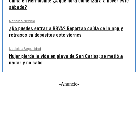
Clima en Hermosillo: ¿A qué hora comenzará a llover este
sábado?
Noticias México
¿No puedes entrar a BBVA? Reportan caída de la app y
retrasos en depósitos este viernes
Noticias Seguridad
Mujer pierde la vida en playa de San Carlos; se metió a
nadar y no salió
-Anuncio-