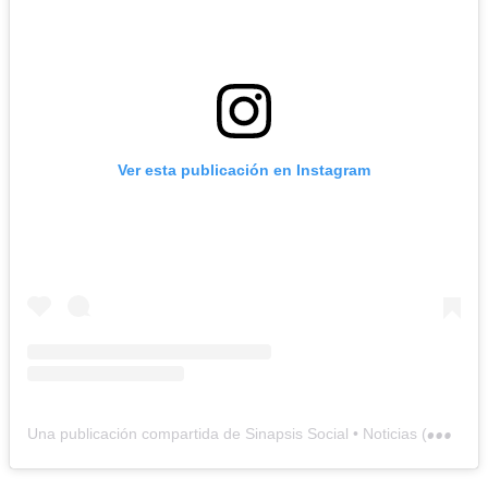
Ver esta publicación en Instagram
U
na publicación compartida de Sinapsis Social • Noticias (@sinapsissocial)