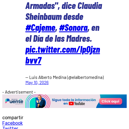
Armadas", dice Claudia
Sheinbaum desde
#Cajeme
,
#Sonora
, en
el Día de las Madres.
pic.twitter.com/IpOjzn
bvv7
— Luis Alberto Medina (@elalbertomedina)
May 10, 2026
- Advertisement -
compartir
Facebook
Twitter