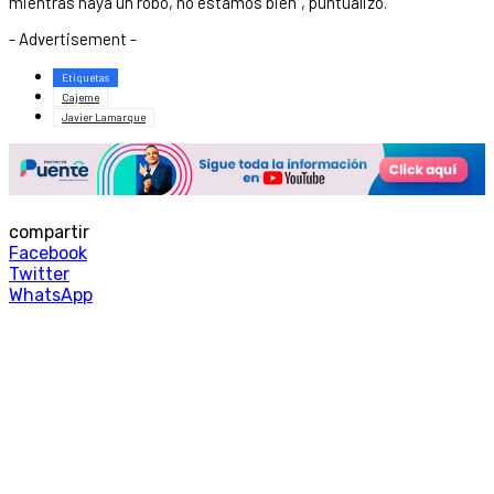
mientras haya un robo, no estamos bien”, puntualizó.
- Advertisement -
Etiquetas
Cajeme
Javier Lamarque
compartir
Facebook
Twitter
WhatsApp