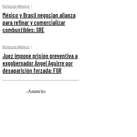
Noticias México
México y Brasil negocian alianza
para refinar y comercializar
combustibles: SRE
Noticias México
Juez impone prisión preventiva a
exgobernador Ángel Aguirre por
desaparición forzada: FGR
-Anuncio-