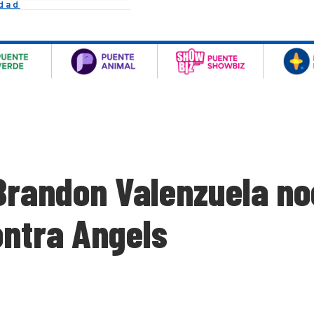
idad
Brandon Valenzuela noc
ontra Angels