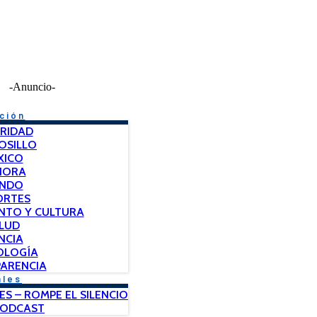
-Anuncio-
ción
RIDAD
OSILLO
XICO
NORA
NDO
ORTES
NTO Y CULTURA
LUD
NCIA
OLOGÍA
ARENCIA
ales
ES – ROMPE EL SILENCIO
PODCAST