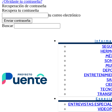
¿Olvidaste tu contraseña?
Recuperación de contraseña
Recupera tu contraseña
tu correo electrónico
Buscar
Informa
SEGU
HERM
MÉ
SO
MU
DEP
ENTRETENIMIE
SA
CIE
TECN
TRANSP
Especi
ENTREVISTAS ESPECIAL
VIDEO