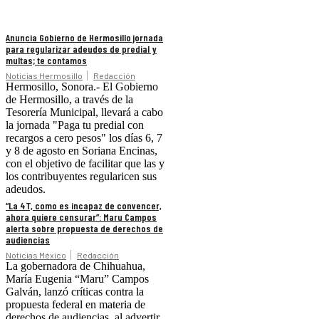
Anuncia Gobierno de Hermosillo jornada
para regularizar adeudos de predial y
multas; te contamos
Noticias Hermosillo
Redacción
Hermosillo, Sonora.- El Gobierno
de Hermosillo, a través de la
Tesorería Municipal, llevará a cabo
la jornada "Paga tu predial con
recargos a cero pesos" los días 6, 7
y 8 de agosto en Soriana Encinas,
con el objetivo de facilitar que las y
los contribuyentes regularicen sus
adeudos.
“La 4T, como es incapaz de convencer,
ahora quiere censurar”: Maru Campos
alerta sobre propuesta de derechos de
audiencias
Noticias México
Redacción
La gobernadora de Chihuahua,
María Eugenia “Maru” Campos
Galván, lanzó críticas contra la
propuesta federal en materia de
derechos de audiencias, al advertir