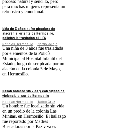
proceso natural y sencillo, pero
para muchas mujeres representa un
reto físico y emocional.
Niña de 3 años sufre picadura de
alacrán al oriente de Hermosillo,
policías la trasladan al HIES
Noticias Hermosillo
Martín Vallejo
Una niña de 3 años fue trasladada
por elementos de la Policía
Municipal al Hospital Infantil del
Estado, luego de ser picada por un
alacrán en la colonia 5 de Mayo,
en Hermosillo.
Hallan hombre sin vida y con signos de
violencia al sur de Hermosillo
Noticias Hermosillo
Tadeo Cruz
Un hombre fue localizado sin vida
en un predio de la colonia Las
Minitas, en Hermosillo. El hallazgo
fue reportado por Madres
Buscadoras por la Paz y ya es