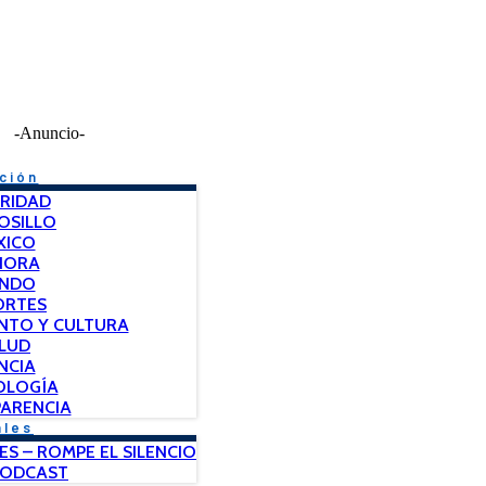
-Anuncio-
ción
RIDAD
OSILLO
XICO
NORA
NDO
ORTES
NTO Y CULTURA
LUD
NCIA
OLOGÍA
ARENCIA
ales
ES – ROMPE EL SILENCIO
PODCAST