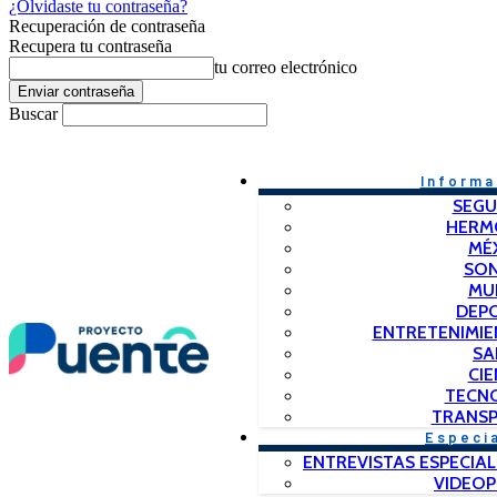
¿Olvidaste tu contraseña?
Recuperación de contraseña
Recupera tu contraseña
tu correo electrónico
Buscar
Informa
SEGU
HERM
MÉ
SO
MU
DEP
ENTRETENIMIE
SA
CIE
TECN
TRANSP
Especi
ENTREVISTAS ESPECIAL
VIDEO