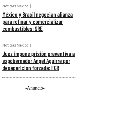
Noticias México
México y Brasil negocian alianza
para refinar y comercializar
combustibles: SRE
Noticias México
Juez impone prisión preventiva a
exgobernador Ángel Aguirre por
desaparición forzada: FGR
-Anuncio-