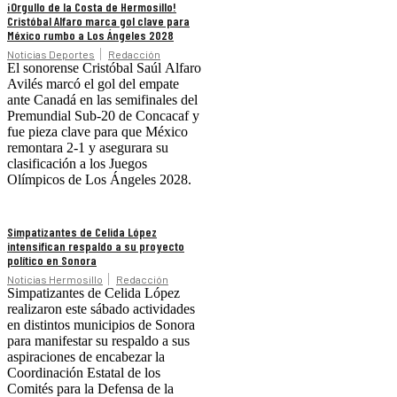
¡Orgullo de la Costa de Hermosillo!
Cristóbal Alfaro marca gol clave para
México rumbo a Los Ángeles 2028
Noticias Deportes
Redacción
El sonorense Cristóbal Saúl Alfaro
Avilés marcó el gol del empate
ante Canadá en las semifinales del
Premundial Sub-20 de Concacaf y
fue pieza clave para que México
remontara 2-1 y asegurara su
clasificación a los Juegos
Olímpicos de Los Ángeles 2028.
Simpatizantes de Celida López
intensifican respaldo a su proyecto
político en Sonora
Noticias Hermosillo
Redacción
Simpatizantes de Celida López
realizaron este sábado actividades
en distintos municipios de Sonora
para manifestar su respaldo a sus
aspiraciones de encabezar la
Coordinación Estatal de los
Comités para la Defensa de la