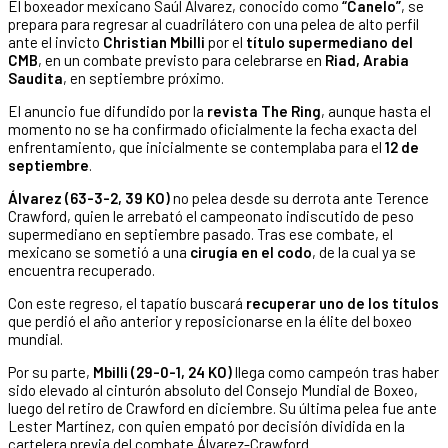
El boxeador mexicano Saúl Álvarez, conocido como
“Canelo”
, se
prepara para regresar al cuadrilátero con una pelea de alto perfil
ante el invicto
Christian Mbilli
por el
título supermediano del
CMB
, en un combate previsto para celebrarse en
Riad, Arabia
Saudita
, en septiembre próximo.
El anuncio fue difundido por la
revista The Ring
, aunque hasta el
momento no se ha confirmado oficialmente la fecha exacta del
enfrentamiento, que inicialmente se contemplaba para el
12 de
septiembre
.
Álvarez (63-3-2, 39 KO)
no pelea desde su derrota ante Terence
Crawford, quien le arrebató el campeonato indiscutido de peso
supermediano en septiembre pasado. Tras ese combate, el
mexicano se sometió a una
cirugía en el codo
, de la cual ya se
encuentra recuperado.
Con este regreso, el tapatío buscará
recuperar uno de los títulos
que perdió el año anterior y reposicionarse en la élite del boxeo
mundial.
Por su parte,
Mbilli (29-0-1, 24 KO)
llega como campeón tras haber
sido elevado al cinturón absoluto del Consejo Mundial de Boxeo,
luego del retiro de Crawford en diciembre. Su última pelea fue ante
Lester Martínez, con quien empató por decisión dividida en la
cartelera previa del combate Álvarez-Crawford.