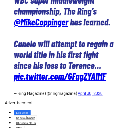
championship, The Ring’s
@MikeCoppinger
has learned.
Canelo will attempt to regain a
world title in his first fight
since his loss to Terence…
pic.twitter.com/GFagZYAIMF
— Ring Magazine (@ringmagazine)
April 30, 2026
- Advertisement -
Etiquetas
Canelo Álvarez
Christian Mbilli
CMB