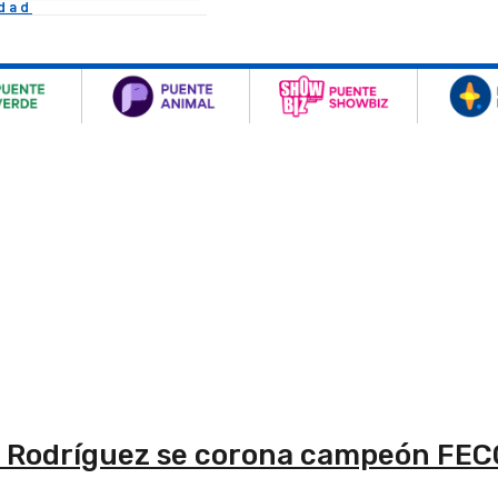
idad
ie” Rodríguez se corona campeón F