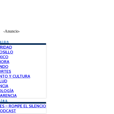
-Anuncio-
ción
RIDAD
OSILLO
XICO
NORA
NDO
ORTES
NTO Y CULTURA
LUD
NCIA
OLOGÍA
ARENCIA
ales
ES – ROMPE EL SILENCIO
PODCAST