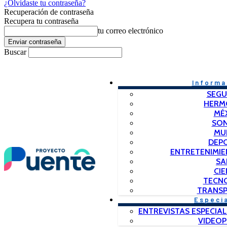
¿Olvidaste tu contraseña?
Recuperación de contraseña
Recupera tu contraseña
tu correo electrónico
Buscar
Informa
SEGU
HERM
MÉ
SO
MU
DEP
ENTRETENIMIE
SA
CIE
TECN
TRANSP
Especi
ENTREVISTAS ESPECIAL
VIDEO