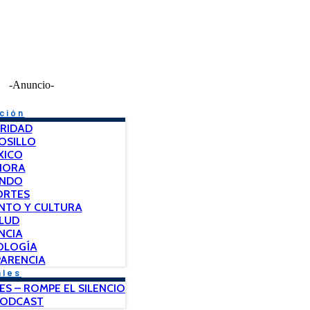
-Anuncio-
ción
RIDAD
OSILLO
XICO
NORA
NDO
ORTES
NTO Y CULTURA
LUD
NCIA
OLOGÍA
ARENCIA
ales
ES – ROMPE EL SILENCIO
PODCAST