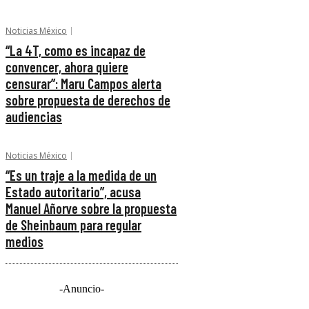
Noticias México
“La 4T, como es incapaz de
convencer, ahora quiere
censurar”: Maru Campos alerta
sobre propuesta de derechos de
audiencias
Noticias México
“Es un traje a la medida de un
Estado autoritario”, acusa
Manuel Añorve sobre la propuesta
de Sheinbaum para regular
medios
-Anuncio-