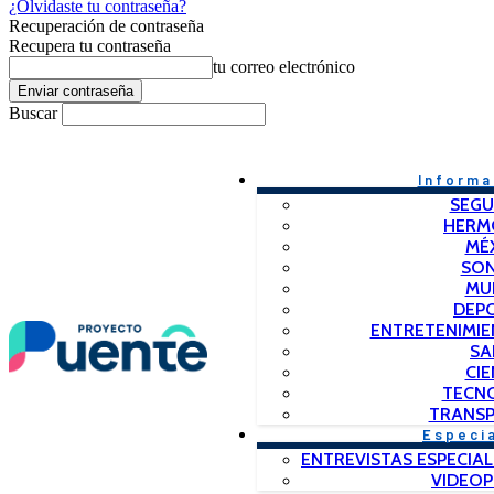
¿Olvidaste tu contraseña?
Recuperación de contraseña
Recupera tu contraseña
tu correo electrónico
Buscar
Informa
SEGU
HERM
MÉ
SO
MU
DEP
ENTRETENIMIE
SA
CIE
TECN
TRANSP
Especi
ENTREVISTAS ESPECIAL
VIDEO