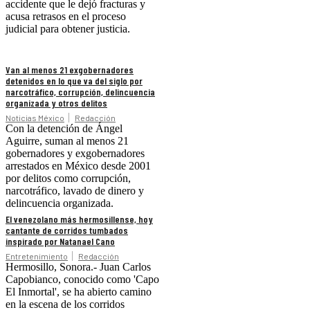
accidente que le dejó fracturas y
acusa retrasos en el proceso
judicial para obtener justicia.
Van al menos 21 exgobernadores
detenidos en lo que va del siglo por
narcotráfico, corrupción, delincuencia
organizada y otros delitos
Noticias México
Redacción
Con la detención de Ángel
Aguirre, suman al menos 21
gobernadores y exgobernadores
arrestados en México desde 2001
por delitos como corrupción,
narcotráfico, lavado de dinero y
delincuencia organizada.
El venezolano más hermosillense, hoy
cantante de corridos tumbados
inspirado por Natanael Cano
Entretenimiento
Redacción
Hermosillo, Sonora.- Juan Carlos
Capobianco, conocido como 'Capo
El Inmortal', se ha abierto camino
en la escena de los corridos