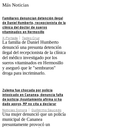
Más Noticias
Familiares denuncian detención ilegal
de Daniel Humberto, recepcionista de la
clínica del doctor de sueros
vitaminados en Hermosillo
X-Portada
Tadeo Cruz
La familia de Daniel Humberto
denunció una presunta detención
ilegal del recepcionista de la clínica
del médico investigado por los
sueros vitaminados en Hermosillo
y aseguró que le "sembraron"
droga para incriminarlo.
Zulema fue chocada por policía
intoxicado en Cananea, denuncia falta
de justicia; Ayuntamiento afirma sí ha
dado apoyo, MP no cita a declarar
Noticias Sonora
Guillermo Saucedo
Una mujer denunció que un policía
municipal de Cananea
presuntamente provocó un