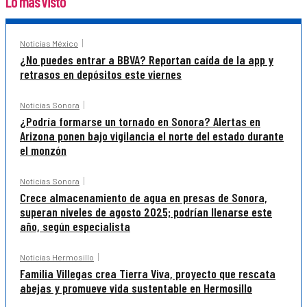
Lo más visto
Noticias México
¿No puedes entrar a BBVA? Reportan caída de la app y
retrasos en depósitos este viernes
Noticias Sonora
¿Podría formarse un tornado en Sonora? Alertas en
Arizona ponen bajo vigilancia el norte del estado durante
el monzón
Noticias Sonora
Crece almacenamiento de agua en presas de Sonora,
superan niveles de agosto 2025; podrían llenarse este
año, según especialista
Noticias Hermosillo
Familia Villegas crea Tierra Viva, proyecto que rescata
abejas y promueve vida sustentable en Hermosillo