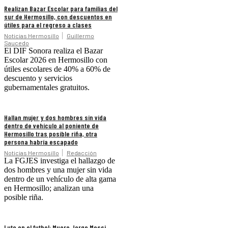
Realizan Bazar Escolar para familias del
sur de Hermosillo, con descuentos en
útiles para el regreso a clases
Noticias Hermosillo
Guillermo
Saucedo
El DIF Sonora realiza el Bazar
Escolar 2026 en Hermosillo con
útiles escolares de 40% a 60% de
descuento y servicios
gubernamentales gratuitos.
Hallan mujer y dos hombres sin vida
dentro de vehículo al poniente de
Hermosillo tras posible riña, otra
persona habría escapado
Noticias Hermosillo
Redacción
La FGJES investiga el hallazgo de
dos hombres y una mujer sin vida
dentro de un vehículo de alta gama
en Hermosillo; analizan una
posible riña.
Luto en el futbol: Muere Jorge Messi,