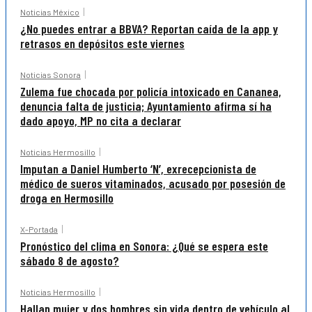
Noticias México
¿No puedes entrar a BBVA? Reportan caída de la app y
retrasos en depósitos este viernes
Noticias Sonora
Zulema fue chocada por policía intoxicado en Cananea,
denuncia falta de justicia; Ayuntamiento afirma sí ha
dado apoyo, MP no cita a declarar
Noticias Hermosillo
Imputan a Daniel Humberto ‘N’, exrecepcionista de
médico de sueros vitaminados, acusado por posesión de
droga en Hermosillo
X-Portada
Pronóstico del clima en Sonora: ¿Qué se espera este
sábado 8 de agosto?
Noticias Hermosillo
Hallan mujer y dos hombres sin vida dentro de vehículo al