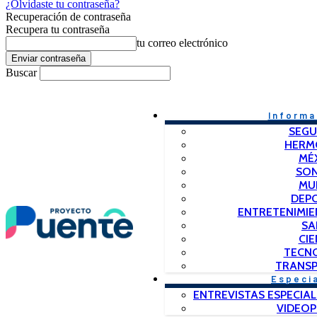
¿Olvidaste tu contraseña?
Recuperación de contraseña
Recupera tu contraseña
tu correo electrónico
Buscar
Informa
SEGU
HERM
MÉ
SO
MU
DEP
ENTRETENIMIE
SA
CIE
TECN
TRANSP
Especi
ENTREVISTAS ESPECIAL
VIDEO