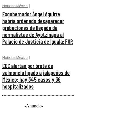
Noticias México
Exgobernador Ángel Aguirre
habría ordenado desaparecer
grabaciones de llegada de
normalistas de Ayotzinapa al
Palacio de Justicia de Iguala: FGR
Noticias México
CDC alertan por brote de
salmonela ligado a jalapeños de
México; hay 345 casos y 36
hospitalizados
-Anuncio-