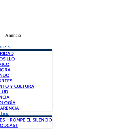
-Anuncio-
ción
RIDAD
OSILLO
XICO
NORA
NDO
ORTES
NTO Y CULTURA
LUD
NCIA
OLOGÍA
ARENCIA
ales
ES – ROMPE EL SILENCIO
PODCAST