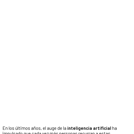
En los últimos años, el auge de la
inteligencia artificial
ha
impulsado que cada vez más personas recurran a estas