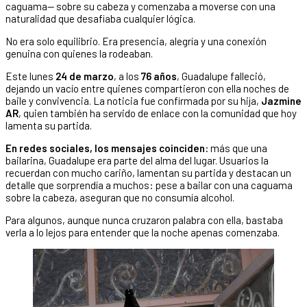
caguama— sobre su cabeza y comenzaba a moverse con una
naturalidad que desafiaba cualquier lógica.
No era solo equilibrio. Era presencia, alegría y una conexión
genuina con quienes la rodeaban.
Este lunes
24 de marzo
, a los
76 años
, Guadalupe falleció,
dejando un vacío entre quienes compartieron con ella noches de
baile y convivencia. La noticia fue confirmada por su hija,
Jazmine
AR
, quien también ha servido de enlace con la comunidad que hoy
lamenta su partida.
En redes sociales, los mensajes coinciden:
más que una
bailarina, Guadalupe era parte del alma del lugar. Usuarios la
recuerdan con mucho cariño, lamentan su partida y destacan un
detalle que sorprendía a muchos: pese a bailar con una caguama
sobre la cabeza, aseguran que no consumía alcohol.
Para algunos, aunque nunca cruzaron palabra con ella, bastaba
verla a lo lejos para entender que la noche apenas comenzaba.