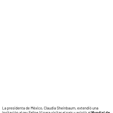
La presidenta de México, Claudia Sheinbaum, extendió una
invitación al rey Felipe VI para visitar el país y asistir al
Mundial de