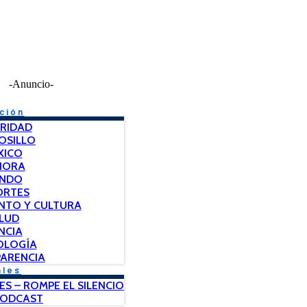
-Anuncio-
ción
RIDAD
OSILLO
XICO
NORA
NDO
ORTES
NTO Y CULTURA
LUD
NCIA
OLOGÍA
ARENCIA
ales
ES – ROMPE EL SILENCIO
PODCAST