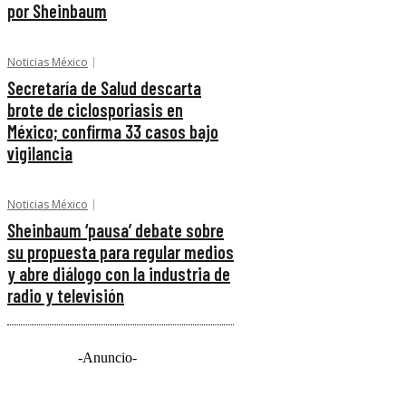
por Sheinbaum
Noticias México
Secretaría de Salud descarta
brote de ciclosporiasis en
México; confirma 33 casos bajo
vigilancia
Noticias México
Sheinbaum ‘pausa’ debate sobre
su propuesta para regular medios
y abre diálogo con la industria de
radio y televisión
-Anuncio-