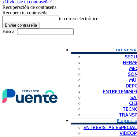
¿Olvidaste tu contraseña?
Recuperación de contraseña
Recupera tu contraseña
tu correo electrónico
Buscar
Informa
SEGU
HERM
MÉ
SO
MU
DEP
ENTRETENIMIE
SA
CIE
TECN
TRANSP
Especi
ENTREVISTAS ESPECIAL
VIDEO