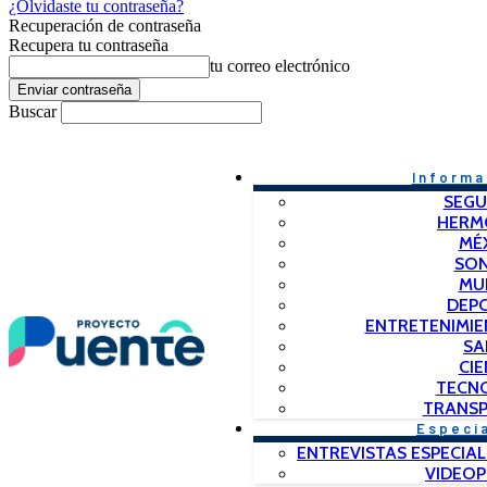
¿Olvidaste tu contraseña?
Recuperación de contraseña
Recupera tu contraseña
tu correo electrónico
Buscar
Informa
SEGU
HERM
MÉ
SO
MU
DEP
ENTRETENIMIE
SA
CIE
TECN
TRANSP
Especi
ENTREVISTAS ESPECIAL
VIDEO