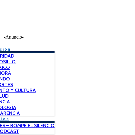
-Anuncio-
ción
RIDAD
OSILLO
XICO
NORA
NDO
ORTES
NTO Y CULTURA
LUD
NCIA
OLOGÍA
ARENCIA
ales
ES – ROMPE EL SILENCIO
PODCAST