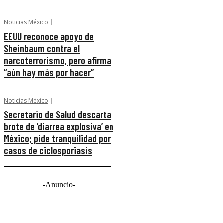
Noticias México
EEUU reconoce apoyo de
Sheinbaum contra el
narcoterrorismo, pero afirma
“aún hay más por hacer”
Noticias México
Secretario de Salud descarta
brote de ‘diarrea explosiva’ en
México; pide tranquilidad por
casos de ciclosporiasis
-Anuncio-