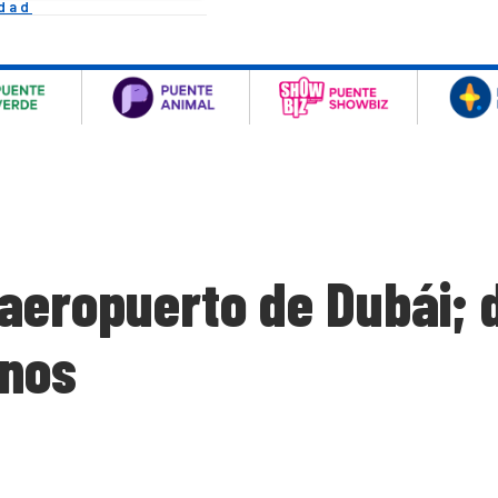
idad
 aeropuerto de Dubái;
inos