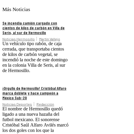
Más Noticias
Se incendia camión cargado con
cientos de kilos de carbón en Villa de
Seris, al sur de Hermosillo
Noticias Hermosillo
Martín Vallejo
Un vehículo tipo rabón, de caja
cerrada, que transportaba cientos
de kilos de carbón vegetal, se
incendió la noche de este domingo
en la colonia Villa de Seris, al sur
de Hermosillo.
¡Orgullo de Hermosillo! Cristóbal Alfaro
marca doblete y hace campeón a
México Sub-20
Noticias Deportes
Redacción
El nombre de Hermosillo quedó
ligado a una nueva hazaña del
futbol mexicano. El sonorense
Cristóbal Saúl Alfaro Avilés marcó
los dos goles con los que la