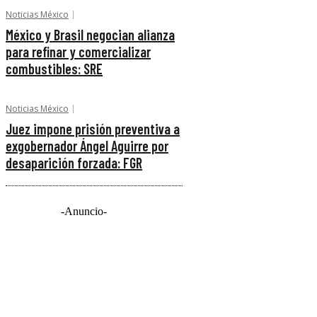
Noticias México
México y Brasil negocian alianza
para refinar y comercializar
combustibles: SRE
Noticias México
Juez impone prisión preventiva a
exgobernador Ángel Aguirre por
desaparición forzada: FGR
-Anuncio-