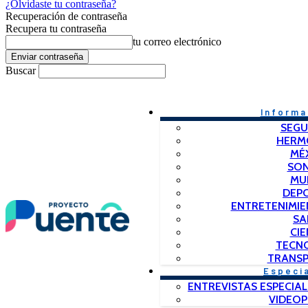
¿Olvidaste tu contraseña?
Recuperación de contraseña
Recupera tu contraseña
tu correo electrónico
Buscar
Informa
SEGU
HERM
MÉ
SO
MU
DEP
ENTRETENIMIE
SA
CIE
TECN
TRANSP
Especi
ENTREVISTAS ESPECIAL
VIDEO