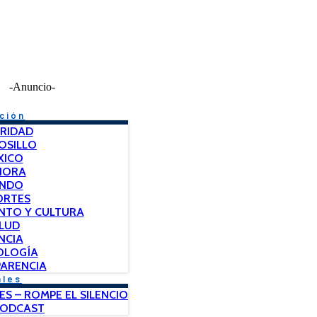
-Anuncio-
ción
RIDAD
OSILLO
XICO
NORA
NDO
ORTES
NTO Y CULTURA
LUD
NCIA
OLOGÍA
ARENCIA
ales
ES – ROMPE EL SILENCIO
PODCAST