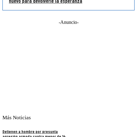
nuevo para devolverle la esperanza
-Anuncio-
Más Noticias
Detienen a hombre por presunta
agresión armada contra menor de 14