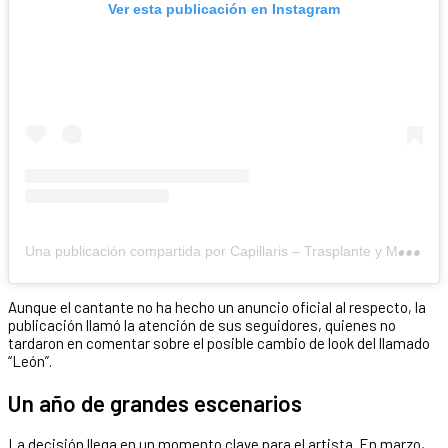
Ver esta publicación en Instagram
U
na publicación compartida por Capillaris – Trasplante y Medicina Capilar (@capillaris)
Aunque el cantante no ha hecho un anuncio oficial al respecto, la
publicación llamó la atención de sus seguidores, quienes no
tardaron en comentar sobre el posible cambio de look del llamado
“León”.
Un año de grandes escenarios
La decisión llega en un momento clave para el artista. En marzo,