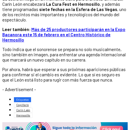
Carín León encabezará
La Cura Fest en Hermosillo
, y además
tiene programadas
siete fechas en la Esfera de Las Vegas
, uno
de los recintos más importantes y tecnológicos del mundo del
espectáculo.
Leer también:
Más de 25 productores participarán en la Expo
Bacanora este 15 de febrero en el Centro Histórico de
Hermosillo
Todo indica que el sonorense se prepara no solo musicalmente,
sino también en imagen, para enfrentar una agenda internacional
que marcará un nuevo capítulo en su carrera.
Por ahora, habrá que esperar a sus próximas apariciones públicas
para confirmar si el cambio es evidente. Lo que sí es seguro es
que el León está listo para rugir con más fuerza que nunca.
- Advertisement -
Etiquetas
Capillaris
Carin León
Hermosillo