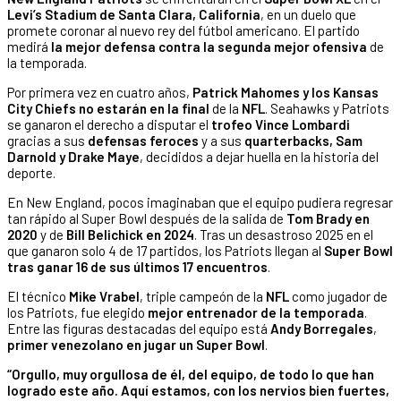
Levi’s Stadium de Santa Clara, California
, en un duelo que
promete coronar al nuevo rey del fútbol americano. El partido
medirá
la mejor defensa contra la segunda mejor ofensiva
de
la temporada.
Por primera vez en cuatro años,
Patrick Mahomes y los Kansas
City Chiefs no estarán en la final
de la
NFL
. Seahawks y Patriots
se ganaron el derecho a disputar el
trofeo Vince Lombardi
gracias a sus
defensas feroces
y a sus
quarterbacks, Sam
Darnold y Drake Maye
, decididos a dejar huella en la historia del
deporte.
En New England, pocos imaginaban que el equipo pudiera regresar
tan rápido al Super Bowl después de la salida de
Tom Brady en
2020
y de
Bill Belichick en 2024
. Tras un desastroso 2025 en el
que ganaron solo 4 de 17 partidos, los Patriots llegan al
Super Bowl
tras
ganar 16 de sus últimos 17 encuentros
.
El técnico
Mike Vrabel
, triple campeón de la
NFL
como jugador de
los Patriots, fue elegido
mejor entrenador de la temporada
.
Entre las figuras destacadas del equipo está
Andy Borregales
,
primer venezolano en jugar un Super Bowl
.
“Orgullo, muy orgullosa de él, del equipo, de todo lo que han
logrado este año. Aquí estamos, con los nervios bien fuertes,