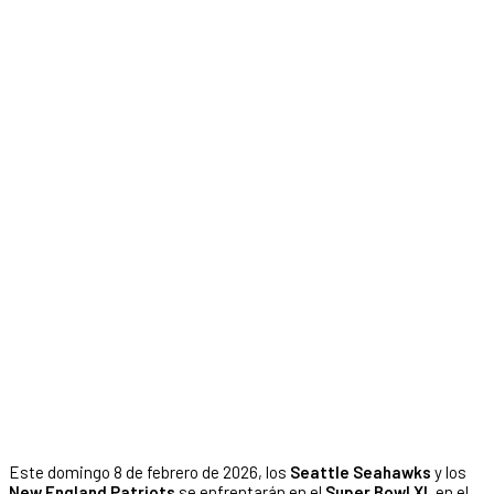
Este domingo 8 de febrero de 2026, los
Seattle Seahawks
y los
New England Patriots
se enfrentarán en el
Super Bowl XL
en el