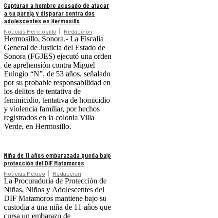
Capturan a hombre acusado de atacar
a su pareja y disparar contra dos
adolescentes en Hermosillo
Noticias Hermosillo
Redacción
Hermosillo, Sonora.- La Fiscalía
General de Justicia del Estado de
Sonora (FGJES) ejecutó una orden
de aprehensión contra Miguel
Eulogio “N”, de 53 años, señalado
por su probable responsabilidad en
los delitos de tentativa de
feminicidio, tentativa de homicidio
y violencia familiar, por hechos
registrados en la colonia Villa
Verde, en Hermosillo.
Niña de 11 años embarazada queda bajo
protección del DIF Matamoros
Noticias México
Redacción
La Procuraduría de Protección de
Niñas, Niños y Adolescentes del
DIF Matamoros mantiene bajo su
custodia a una niña de 11 años que
cursa un embarazo de