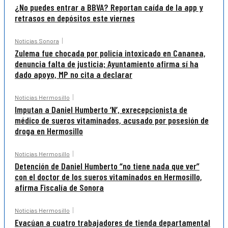
¿No puedes entrar a BBVA? Reportan caída de la app y
retrasos en depósitos este viernes
Noticias Sonora
Zulema fue chocada por policía intoxicado en Cananea,
denuncia falta de justicia; Ayuntamiento afirma sí ha
dado apoyo, MP no cita a declarar
Noticias Hermosillo
Imputan a Daniel Humberto ‘N’, exrecepcionista de
médico de sueros vitaminados, acusado por posesión de
droga en Hermosillo
Noticias Hermosillo
Detención de Daniel Humberto “no tiene nada que ver”
con el doctor de los sueros vitaminados en Hermosillo,
afirma Fiscalía de Sonora
Noticias Hermosillo
Evacúan a cuatro trabajadores de tienda departamental