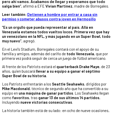
pero ahí vamos. Acabamos de llegar y esperamos que todo
salga bien”
, afirmó a EFE
Vivian Martínez
, madre de Borregales.
Leer también:
Detienen a hombre por entrar a casa sin
permiso y cometer abusos contra joven en Hermosillo
“Es un orgullo que pueda representar al país. Allá en
Venezuela estamos todos vueltos locos. Primera vez que hay
un venezolano en la NFL, y más jugando en un Super Bowl, todo
muy nuevo”
, agregó.
En el Levi’s Stadium, Borregales contará con el apoyo de su
familia y amigos, además del cariño de
todo Venezuela
, que por
primera vez podrá seguir de cerca un juego de fútbol americano.
Al frente de los Patriots estará el
quarterback Drake Maye
, de 23
años, quien buscará
llevar a su equipo a ganar el séptimo
Super Bowl de su historia
.
Los Patriots enfrentarán a los
Seattle Seahawks
, dirigidos por
Mike Macdonald
, técnico de segundo año que ha convertido a su
equipo en
una máquina de ganar partidos
. Los Seahawks llegan
como
favoritos
, tras
ganar 13 de sus últimos 14 partidos
,
incluyendo
nueve victorias consecutivas
.
La historia también está de su lado: en ocho de nueve ocasiones,