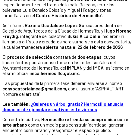
específicamente en el tramo de la calle Galeana, entre los
bulevares Luis Donaldo Colosio y Miguel Hidalgo y zonas
inmediatas en el
Centro Histórico de Hermosillo
”.
Asimismo,
Roxana Guadalupe López García
, presidenta del
Colegio de Arquitectos de la Ciudad de Hermosillo, y
Hugo Moreno
Freydig
, integrante del colectivo
Bukis A La Calle
, hicieron un
llamado a artistas y creadores para sumarse a esta convocatoria,
la cual permanecerá
abierta hasta el 22 de febrero de 2026
.
El
proceso de selección
constará de
dos etapas
, cuyos
lineamientos podrán consultarse en las redes sociales del
Ayuntamiento de Hermosillo, del
IMPLAN
y del
IMCA
, así como en
el sitio oficial
imca.hermosillo.gob.mx
.
Las propuestas de la primera fase deberán enviarse al correo
convocatoriaimca@gmail.com
, con el asunto “ASPHALT ART–
Nombre del artista”.
Lee también:
¿Quieres un árbol gratis? Hermosillo anuncia
donación de ejemplares nativos este viernes
Con esta iniciativa,
Hermosillo refrenda su compromiso con el
arte urbano
como un medio para construir identidad, generar
encuentro comunitario y resignificar el espacio público,