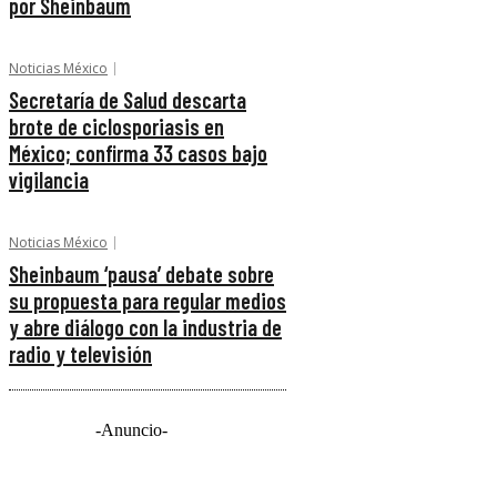
por Sheinbaum
Noticias México
Secretaría de Salud descarta
brote de ciclosporiasis en
México; confirma 33 casos bajo
vigilancia
Noticias México
Sheinbaum ‘pausa’ debate sobre
su propuesta para regular medios
y abre diálogo con la industria de
radio y televisión
-Anuncio-