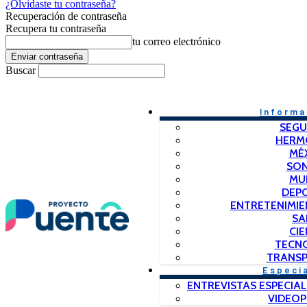
¿Olvidaste tu contraseña?
Recuperación de contraseña
Recupera tu contraseña
tu correo electrónico
Buscar
Informa
SEGU
HERM
MÉ
SO
MU
DEP
ENTRETENIMIE
SA
CIE
TECN
TRANSP
Especi
ENTREVISTAS ESPECIAL
VIDEO