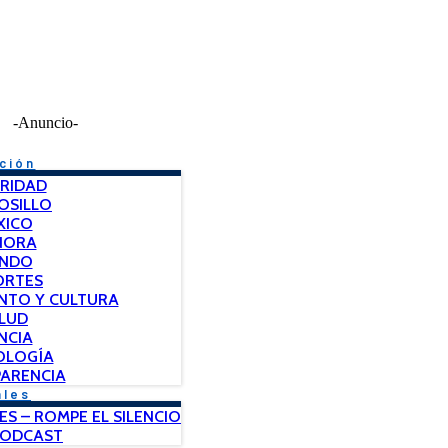
-Anuncio-
ción
RIDAD
OSILLO
XICO
NORA
NDO
ORTES
NTO Y CULTURA
LUD
NCIA
OLOGÍA
ARENCIA
ales
ES – ROMPE EL SILENCIO
PODCAST