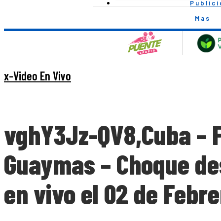
Public
Mas
x-Video En Vivo
vghY3Jz-QV8,Cuba – Fi
Guaymas – Choque des
en vivo el 02 de Febr