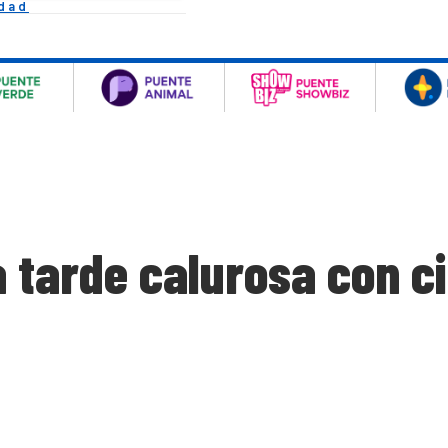
idad
a tarde calurosa con c