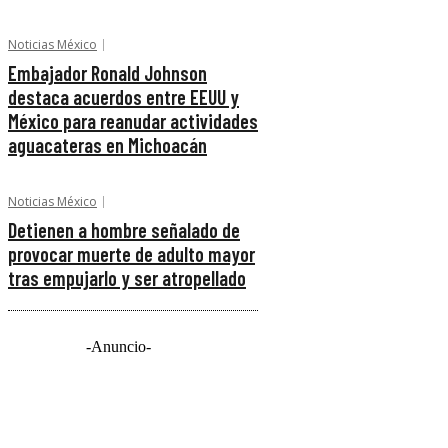
Noticias México
Embajador Ronald Johnson
destaca acuerdos entre EEUU y
México para reanudar actividades
aguacateras en Michoacán
Noticias México
Detienen a hombre señalado de
provocar muerte de adulto mayor
tras empujarlo y ser atropellado
-Anuncio-