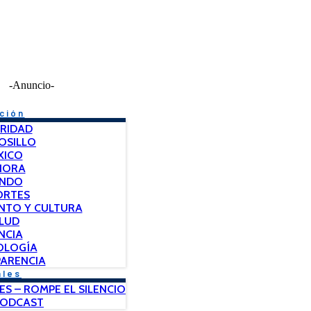
-Anuncio-
ción
RIDAD
OSILLO
XICO
NORA
NDO
ORTES
NTO Y CULTURA
LUD
NCIA
OLOGÍA
ARENCIA
ales
ES – ROMPE EL SILENCIO
PODCAST