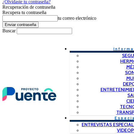
¿Olvidaste tu contraseña?
Recuperación de contraseña
Recupera tu contraseña
tu correo electrónico
Buscar
Informa
SEGU
HERM
MÉ
SO
MU
DEP
ENTRETENIMIE
SA
CIE
TECN
TRANSP
Especi
ENTREVISTAS ESPECIAL
VIDEO