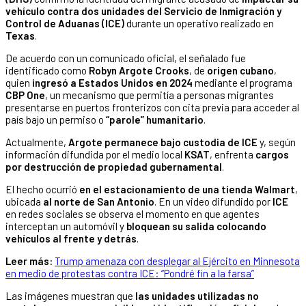
vehículo contra dos unidades del Servicio de Inmigración y
Control de Aduanas (ICE)
durante un operativo realizado en
Texas
.
De acuerdo con un comunicado oficial, el señalado fue
identificado como
Robyn Argote Crooks
, de
origen cubano
,
quien
ingresó a Estados Unidos en 2024
mediante el programa
CBP One
, un mecanismo que permitía a personas migrantes
presentarse en puertos fronterizos con cita previa para acceder al
país bajo un permiso o
“parole” humanitario
.
Actualmente,
Argote permanece bajo custodia de ICE
y, según
información difundida por el medio local
KSAT
, enfrenta
cargos
por destrucción de propiedad gubernamental
.
El hecho ocurrió
en el estacionamiento de una tienda Walmart
,
ubicada
al norte de San Antonio
. En un video difundido por
ICE
en redes sociales se observa el momento en que agentes
interceptan un automóvil y
bloquean su salida colocando
vehículos al frente y detrás
.
Leer más:
Trump amenaza con desplegar al Ejército en Minnesota
en medio de protestas contra ICE: “Pondré fin a la farsa”
Las imágenes muestran que
las unidades utilizadas no