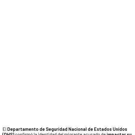
El
Departamento de Seguridad Nacional de Estados Unidos
(DHS)
confirmó la identidad del migrante acusado de
impactar su